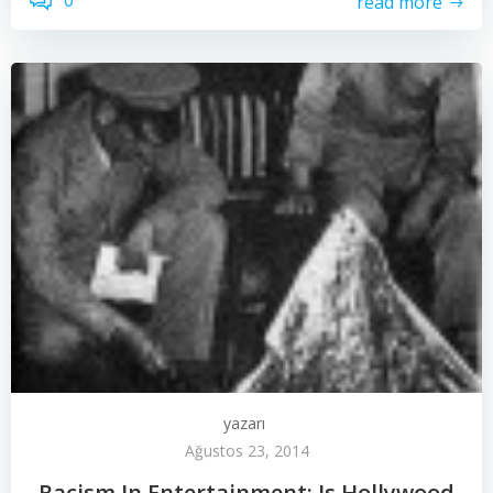
0
read more
yazarı
Ağustos 23, 2014
Racism In Entertainment: Is Hollywood