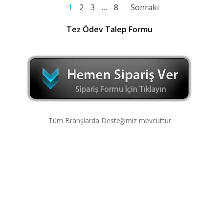
Yazı
Yazı
Yazı
Sayfa
Sayfa
Sayfa
Sayfa
1
2
3
…
8
Sonraki
dolaşımı
dolaşımı
dolaşımı
Tez Ödev Talep Formu
Tüm Branşlarda Desteğimiz mevcuttur