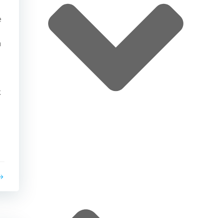
e
a
k