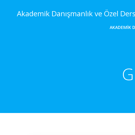
İçeriğe
geç
Akademik Danışmanlık ve Özel Der
AKADEMIK 
G