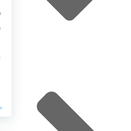
h
a
k