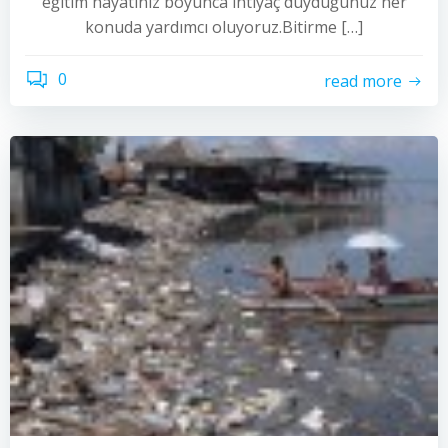
eğitim hayatınız boyunca ihtiyaç duyduğunuz her
konuda yardımcı oluyoruz.Bitirme […]
0
read more