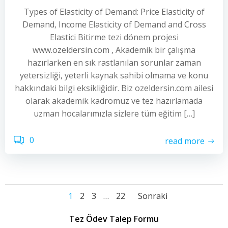
Types of Elasticity of Demand: Price Elasticity of
Demand, Income Elasticity of Demand and Cross
Elastici Bitirme tezi dönem projesi
www.ozeldersin.com , Akademik bir çalışma
hazırlarken en sık rastlanılan sorunlar zaman
yetersizliği, yeterli kaynak sahibi olmama ve konu
hakkındaki bilgi eksikliğidir. Biz ozeldersin.com ailesi
olarak akademik kadromuz ve tez hazırlamada
uzman hocalarımızla sizlere tüm eğitim […]
0
read more
Yazı
Yazı
Yazı
Sayfa
Sayfa
Sayfa
Sayfa
1
2
3
…
22
Sonraki
dolaşımı
dolaşımı
dolaşımı
Tez Ödev Talep Formu