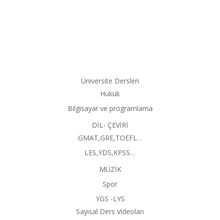
Üniversite Dersleri
Hukuk
Bilgisayar ve programlama
DİL- ÇEVİRİ
GMAT,GRE,TOEFL…
LES,YDS,KPSS…
MÜZİK
Spor
YGS -LYS
Sayısal Ders Videoları