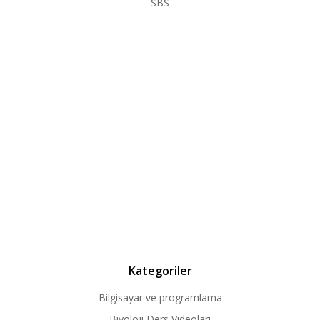
SBS
Kategoriler
Bilgisayar ve programlama
Biyoloji Ders Videoları