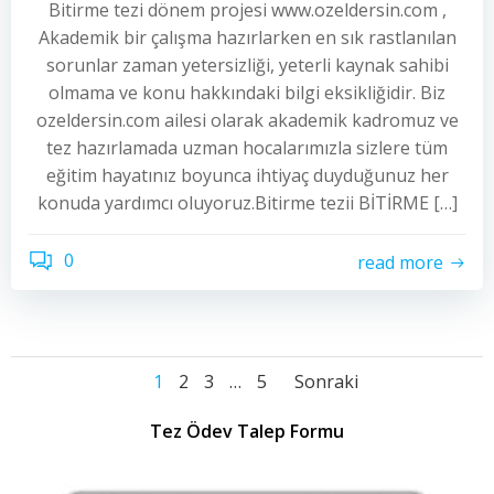
Bitirme tezi dönem projesi www.ozeldersin.com ,
Akademik bir çalışma hazırlarken en sık rastlanılan
sorunlar zaman yetersizliği, yeterli kaynak sahibi
olmama ve konu hakkındaki bilgi eksikliğidir. Biz
ozeldersin.com ailesi olarak akademik kadromuz ve
tez hazırlamada uzman hocalarımızla sizlere tüm
eğitim hayatınız boyunca ihtiyaç duyduğunuz her
konuda yardımcı oluyoruz.Bitirme tezii BİTİRME […]
0
read more
Yazı
Yazı
Yazı
Sayfa
Sayfa
Sayfa
Sayfa
1
2
3
…
5
Sonraki
dolaşımı
dolaşımı
dolaşımı
Tez Ödev Talep Formu