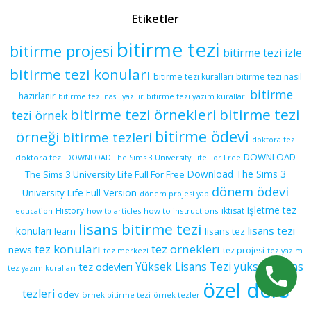
Etiketler
bitirme tezi
bitirme projesi
bitirme tezi izle
bitirme tezi konuları
bitirme tezi kuralları
bitirme tezi nasıl
bitirme
hazırlanır
bitirme tezi yazım kuralları
bitirme tezi nasıl yazılır
bitirme tezi örnekleri
bitirme tezi
tezi örnek
bitirme ödevi
örneği
bitirme tezleri
doktora tez
DOWNLOAD
doktora tezi
DOWNLOAD The Sims 3 University Life For Free
Download The Sims 3
The Sims 3 University Life Full For Free
dönem ödevi
University Life Full Version
dönem projesi yap
işletme tez
History
iktisat
education
how to articles
how to instructions
lisans bitirme tezi
lisans tezi
konuları
learn
lisans tez
tez konuları
tez orneklerı
news
tez projesi
tez merkezi
tez yazım
yüksek lisans
tez ödevleri
Yüksek Lisans Tezi
tez yazım kuralları
özel ders
tezleri
ödev
örnek bitirme tezi
örnek tezler