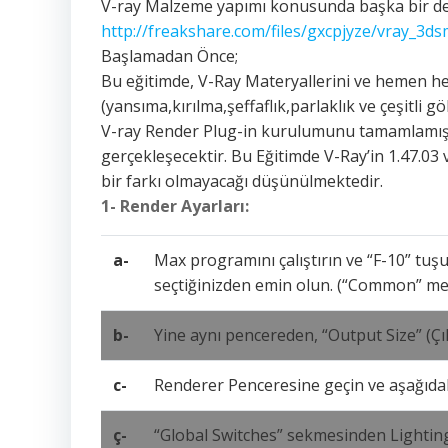
V-ray Malzeme yapımı konusunda başka bir de
http://freakshare.com/files/gxcpjyze/vray_3d
Başlamadan Önce;
Bu eğitimde, V-Ray Materyallerini ve hemen h
(yansıma,kırılma,şeffaflık,parlaklık ve çeşitli 
V-ray Render Plug-in kurulumunu tamamlamışsa
gerçekleşecektir. Bu Eğitimde V-Ray’in 1.47.03
bir farkı olmayacağı düşünülmektedir.
1- Render Ayarları:
a-
Max programını çalıştırın ve “F-10” tuş
seçtiğinizden emin olun. (“Common” me
b-
Yine aynı pencereden, “Output Size” (Çı
c-
Renderer Penceresine geçin ve aşağıdak
ç-
“Global Switches” sekmesinden Lighting 