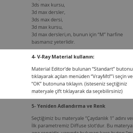
3ds max kursu,
3d max dersler,
3ds max dersi,
3d max kursu,
3d max dersleri,ın, bunun için “M” harfine
basmanız yeterlidir.
4- V-Ray Material kullanın:
Material Editor’de bulunan “Standart” buton
tıklayarak açılan menüden “VrayMtl”’i seçin ve
“OK” butonuna tıklayın. (isteseniz seçtiğiniz
materyale çift tıklayarak da seçebilirsiniz)
5- Yeniden Adlandırma ve Renk
Seçtiğimiz bu materyale “Çaydanlık 1” adını ver
İlk parametremiz Diffuse slot’dur. Bu materya