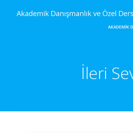
İçeriğe
geç
Akademik Danışmanlık ve Özel Der
AKADEMIK 
İleri S