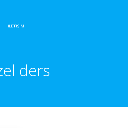
İLETIŞIM
zel ders