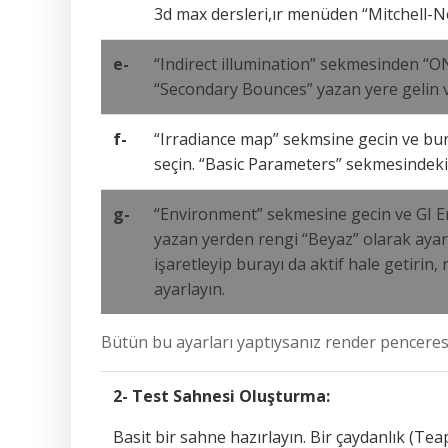
3d max dersleri,ır menüden “Mitchell-Net
e-
“Indirect illumination” sekmesinden “ON
“Secondary Bounces” yazan yere gelin ve
f-
“Irradiance map” sekmsine gecin ve bu
seçin. “Basic Parameters” sekmesindeki 
g-
“Environment” sekmesine gecin ve GI En
yazan yerden rengi “Beyaz” olarak ayar
işaretleyip burayı da aktif hale getirin,
ayarlayın.
Bütün bu ayarları yaptıysanız render penceres
2- Test Sahnesi Oluşturma:
Basit bir sahne hazırlayın. Bir çaydanlık (Tea