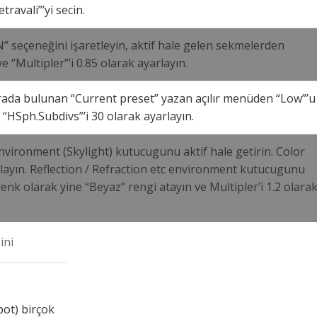
ravali”’yi secin.
” seçeneğini işaretleyin, aktif hale gelen sekmelerden
 “Multipler”’i 0.85 olarak ayarlayın.
rada bulunan “Current preset” yazan açılır menüden “Low”’u
“HSph.Subdivs”’i 30 olarak ayarlayın.
vironment (Skylight) kutucugunu aktif hale getirin. Color
layın. Reflection / Refraction etc environment kutucugunu
 renk olarak yine “Beyaz” rengi atayın ve Multipler’i 1.2 olara
ini
pot) birçok