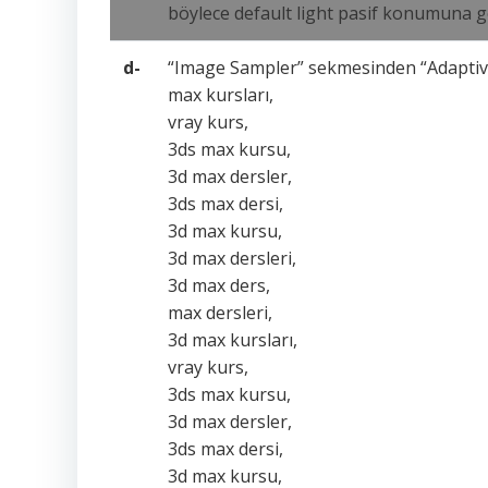
böylece default light pasif konumuna g
d-
“Image Sampler” sekmesinden “Adaptive Q
max kursları,
vray kurs,
3ds max kursu,
3d max dersler,
3ds max dersi,
3d max kursu,
3d max dersleri,
3d max ders,
max dersleri,
3d max kursları,
vray kurs,
3ds max kursu,
3d max dersler,
3ds max dersi,
3d max kursu,