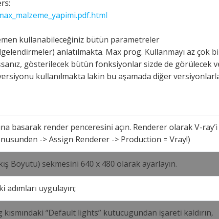
rs:
smax_malzeme_yapimi.pdf.html
emen kullanabileceğiniz bütün parametreler
gölgelendirmeler) anlatılmakta. Max prog. Kullanmayı az çok bi
nız, gösterilecek bütün fonksiyonlar sizde de görülecek v
 versiyonu kullanılmakta lakin bu aşamada diğer versiyonlarla
una basarak render penceresini açın. Renderer olarak V-ray’i
nusunden -> Assign Renderer -> Production = Vray!)
kış Boyutu) sekmesini 640 x 480 olarak ayarlayın.
i adımları uygulayın;
kısmındaki “Default lights” kutucugundan işareti kaldırın,