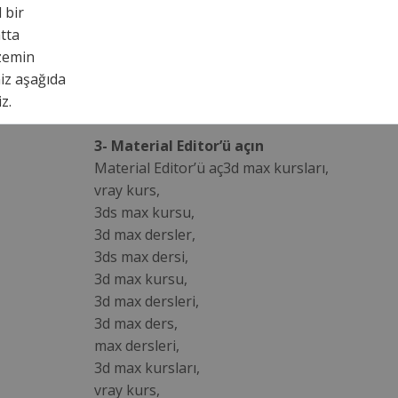
 bir
atta
 zemin
niz aşağıda
z.
3- Material Editor’ü açın
Material Editor’ü aç3d max kursları,
vray kurs,
3ds max kursu,
3d max dersler,
3ds max dersi,
3d max kursu,
3d max dersleri,
3d max ders,
max dersleri,
3d max kursları,
vray kurs,