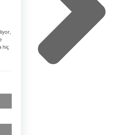
liyor,
e
 hiç