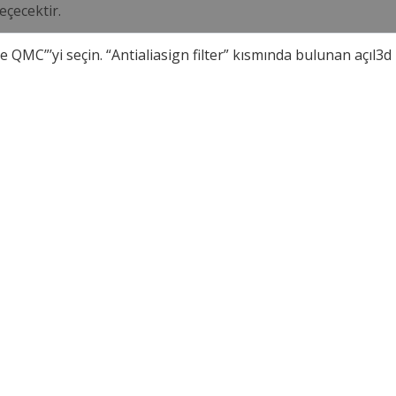
eçecektir.
MC”’yi seçin. “Antialiasign filter” kısmında bulunan açıl3d