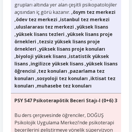
grupları altında yer alan çeşitli psikopatolojiler
açısından iç görü kazanır.
,ösym tez merkezi
,ödev tez merkezi ,istanbul tez merkezi
,uluslararası tez merkezi ,yüksek lisans
,yüksek lisans tezleri ,yüksek lisans proje
örnekleri ,tezsiz yüksek lisans proje
örnekleri ,yüksek lisans proje konuları
,biyoloji yüksek lisans ,istatistik yüksek
lisans ,ingilizce yüksek lisans ,yüksek lisans
öğrencisi ,tez konuları ,pazarlama tez
konuları ,sosyoloji tez konuları ,iktisat tez
konuları ,muhasebe tez konuları
PSY 547 Psikoterapötik Beceri Stajı-I (0+6) 3
Bu ders çerçevesinde öğrenciler, DOĞUŞ
Psikolojik Uygulama Merkezi’nde psikoterapi
becerilerini geliştirmeye yönelik süpervizyon