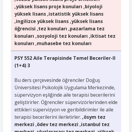
,yüksek lisans proje konuları ,biyoloji
yüksek lisans ,istatistik yüksek lisans
,ingilizce yüksek lisans ,yüksek lisans
öğrencisi ,tez konuları ,pazarlama tez
konuları ,sosyoloji tez konuları ,iktisat tez
konuları ,muhasebe tez konuları
PSY 552 Aile Terapisinde Temel Beceriler-II
(1+4) 3
Bu ders çerçevesinde öğrenciler Doğuş
Üniversitesi Psikolojik Uygulama Merkezinde,
süpervizyon eşliğinde aile terapisi becerilerini
geliştirirler. Öğrenciler süpervizörlerinden elde
ettikleri süpervizyon ve geribildirimler ile aile
terapisi becerilerini ilerletirler.
,ösym tez
merkezi ,ödev tez merkezi ,istanbul tez
merkezi ,uluslararası tez merkezi ,yüksek