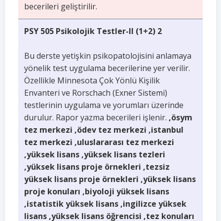
becerileri geliştirilir.
PSY 505 Psikolojik Testler-II (1+2) 2
Bu derste yetişkin psikopatolojisini anlamaya
yönelik test uygulama becerilerine yer verilir.
Özellikle Minnesota Çok Yönlü Kişilik
Envanteri ve Rorschach (Exner Sistemi)
testlerinin uygulama ve yorumları üzerinde
durulur. Rapor yazma becerileri işlenir.
,ösym
tez merkezi ,ödev tez merkezi ,istanbul
tez merkezi ,uluslararası tez merkezi
,yüksek lisans ,yüksek lisans tezleri
,yüksek lisans proje örnekleri ,tezsiz
yüksek lisans proje örnekleri ,yüksek lisans
proje konuları ,biyoloji yüksek lisans
,istatistik yüksek lisans ,ingilizce yüksek
lisans ,yüksek lisans öğrencisi ,tez konuları