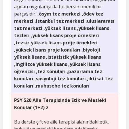
açıdan uygulanışı da bu dersin önemli bir
parçasıdır.
,ösym tez merkezi ,ödev tez
merkezi ,istanbul tez merkezi ,uluslararası
tez merkezi ,yüksek lisans ,yüksek lisans
tezleri ,yüksek lisans proje örnekleri
,tezsiz yüksek lisans proje örnekleri
,yüksek lisans proje konuları ,biyoloji
yüksek lisans ,istatistik yüksek lisans
,ingilizce yüksek lisans ,yüksek lisans
öğrencisi ,tez konuları ,pazarlama tez
konuları ,sosyoloji tez konuları ,iktisat tez
konuları ,muhasebe tez konuları
PSY 520 Aile Terapisinde Etik ve Mesleki
Konular (1+2) 2
Bu derste çift ve aile terapisi alanındaki etik,