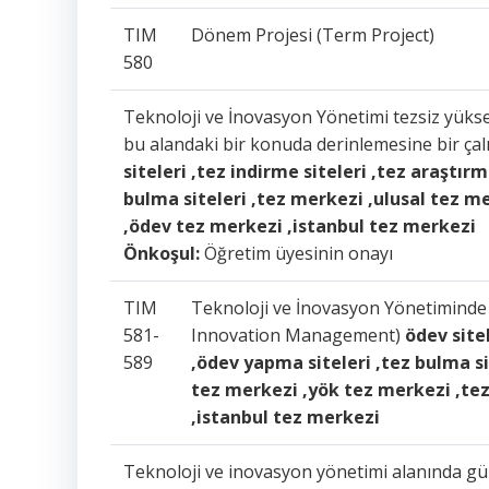
TIM
Dönem Projesi (Term Project)
580
Teknoloji ve İnovasyon Yönetimi tezsiz yükse
bu alandaki bir konuda derinlemesine bir ç
siteleri ,tez indirme siteleri ,tez araştır
bulma siteleri ,tez merkezi ,ulusal tez 
,ödev tez merkezi ,istanbul tez merkezi
Önkoşul:
Öğretim üyesinin onayı
TIM
Teknoloji ve İnovasyon Yönetiminde 
581-
Innovation Management)
ödev sitel
589
,ödev yapma siteleri ,tez bulma si
tez merkezi ,yök tez merkezi ,te
,istanbul tez merkezi
Teknoloji ve inovasyon yönetimi alanında gün