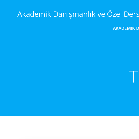
İçeriğe
geç
Akademik Danışmanlık ve Özel Der
AKADEMIK 
T