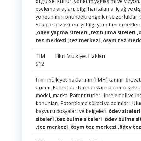
örgütsel kültür, yönetim yaklaşımı ve vizyon. 
eşeleme araçları, bilgi haritalama, iç ağ ve dış
yönetiminin önündeki engeller ve zorluklar. Ö
Vaka analizleri; en iyi bilgi yönetimi örnekleri
,ödev yapma siteleri ,tez bulma siteleri ,
tez merkezi ,tez merkezi ,ösym tez merke
TIM
Fikri Mülkiyet Hakları
512
Fikri mülkiyet haklarının (FMH) tanımı. İnovat
önemi. Patent performanslarına dair ülkelerara
model, marka. Patent türleri; incelemeli ve in
kanunları. Patentleme süreci ve adımları. Ulu
başvuru dosyaları ve belgeleri.
ödev siteleri
siteleri ,tez bulma siteleri ,ödev bulma s
,tez merkezi ,ösym tez merkezi ,ödev tez