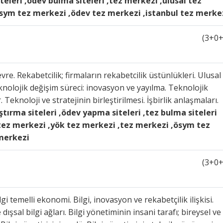
teleri ,ödev bulma siteleri ,tez merkezi ,ulusal tez
sym tez merkezi ,ödev tez merkezi ,istanbul tez merke
(3+0+
vre. Rekabetcilik; firmaların rekabetcilik üstünlükleri. Ulusal
Teknolojik değişim süreci: inovasyon ve yayılma. Teknolojik
. Teknoloji ve stratejinin birleştirilmesi. İşbirlik anlaşmaları.
aştırma siteleri ,ödev yapma siteleri ,tez bulma siteleri
 tez merkezi ,yök tez merkezi ,tez merkezi ,ösym tez
 merkezi
(3+0+
i temelli ekonomi. Bilgi, inovasyon ve rekabetçilik ilişkisi.
e dışsal bilgi ağları. Bilgi yönetiminin insani tarafı; bireysel ve