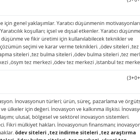
nme için genel yaklaşımlar. Yaratıcı düşünmenin motivasyonları
Yaratıcılık koşulları; içsel ve dışsal etkenler. Yaratıcı düşünm
düşünme ve fikir üretimi için kullanılabilecek teknikler ve
i çözümün seçimi ve karar verme teknikleri. ,ödev siteleri ,tez
yapma siteleri ,tez bulma siteleri ,ödev bulma siteleri ,tez mer
kezi ,ösym tez merkezi ,ödev tez merkezi ,istanbul tez merke
(3+0+
vasyon. İnovasyonun türleri; ürün, süreç, pazarlama ve örgüt
ve ülkeler için değeri. İnovasyon ve kalkınma ilişkisi. İnovas
şımı; ulusal, bölgesel ve sektörel inovasyon sistemleri.
eci. Fikri mülkiyet hakları. İnovasyonun finansmanı; inovasy
naklar.
ödev siteleri ,tez indirme siteleri ,tez araştırma