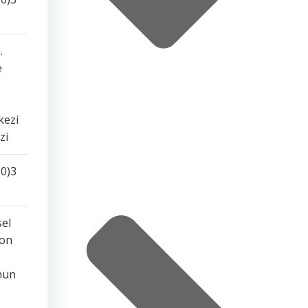
.
e
kezi
zi
0)3
sel
yon
onun