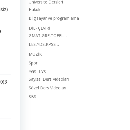
Üniversite Dersleri
siz)
Hukuk
Bilgisayar ve programlama
DİL- ÇEVİRİ
a
GMAT,GRE,TOEFL…
LES,YDS,KPSS…
MÜZİK
Spor
YGS -LYS
Sayısal Ders Videoları
0)3
Sözel Ders Videoları
SBS