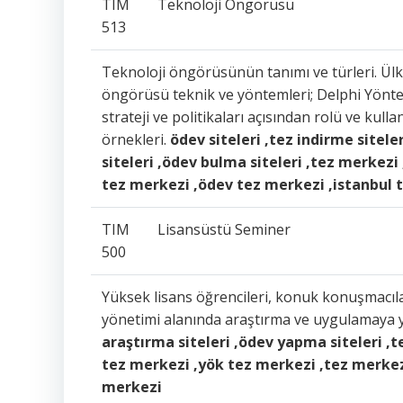
TIM
Teknoloji Öngörüsü
513
Teknoloji öngörüsünün tanımı ve türleri. Ülk
öngörüsü teknik ve yöntemleri; Delphi Yönt
strateji ve politikaları açısından rolü ve k
örnekleri.
ödev siteleri ,tez indirme sitele
siteleri ,ödev bulma siteleri ,tez merkez
tez merkezi ,ödev tez merkezi ,istanbul 
TIM
Lisansüstü Seminer
500
Yüksek lisans öğrencileri, konuk konuşmacıla
yönetimi alanında araştırma ve uygulamaya 
araştırma siteleri ,ödev yapma siteleri ,t
tez merkezi ,yök tez merkezi ,tez merkez
merkezi