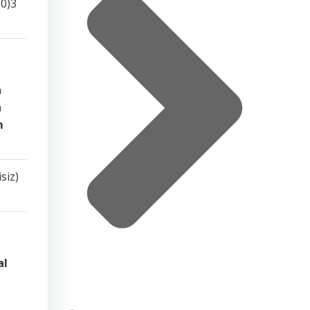
0)3
a
a
m
siz)
al