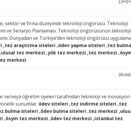
(3+0+
e, sektör ve firma düzeyinde teknoloji öngörüsü. Teknoloji
emi ve Senaryo Planlaması. Teknoloji öngörüsünün teknoloji
ullanımı. Dünyadan ve Türkiye’den teknoloji öngörüsü uygulam
ri ,tez araştırma siteleri ,ödev yapma siteleri ,tez bulm
i ,ulusal tez merkezi ,yök tez merkezi ,tez merkezi ,ösy
tez merkezi
(Kredi
r ve/veya öğretim üyeleri tarafından teknoloji ve inovasyon
yönelik sunumlar.
ödev siteleri ,tez indirme siteleri ,tez
ez bulma siteleri ,ödev bulma siteleri ,tez merkezi ,ulus
i ,ösym tez merkezi ,ödev tez merkezi ,istanbul tez