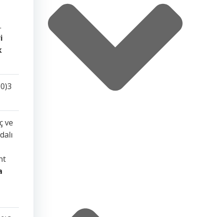
.
i
k
0)3
ç ve
dalı
nt
a