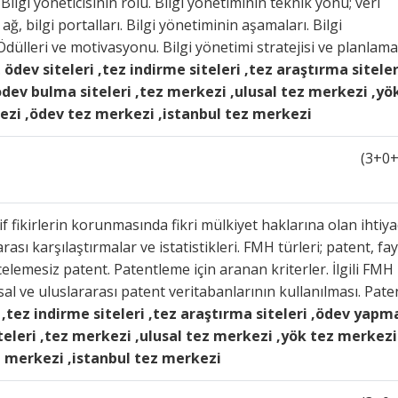
Bilgi yöneticisinin rolü. Bilgi yönetiminin teknik yönü; veri
 ağ, bilgi portalları. Bilgi yönetiminin aşamaları. Bilgi
dülleri ve motivasyonu. Bilgi yönetimi stratejisi ve planlama
.
ödev siteleri ,tez indirme siteleri ,tez araştırma siteler
ödev bulma siteleri ,tez merkezi ,ulusal tez merkezi ,yö
zi ,ödev tez merkezi ,istanbul tez merkezi
(3+0+
if fikirlerin korunmasında fikri mülkiyet haklarına olan ihtiya
sı karşılaştırmalar ve istatistikleri. FMH türleri; patent, fay
celemesiz patent. Patentleme için aranan kriterler. İlgili FMH
sal ve uluslararası patent veritabanlarının kullanılması. Pate
 ,tez indirme siteleri ,tez araştırma siteleri ,ödev yapm
iteleri ,tez merkezi ,ulusal tez merkezi ,yök tez merkezi
 merkezi ,istanbul tez merkezi