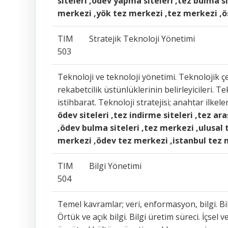
siteleri ,ödev yapma siteleri ,tez bulma si
merkezi ,yök tez merkezi ,tez merkezi ,ö
TIM
Stratejik Teknoloji Yönetimi
503
Teknoloji ve teknoloji yönetimi. Teknolojik çe
rekabetcilik üstünlüklerinin belirleyicileri. 
istihbarat. Teknoloji stratejisi; anahtar ilkeler
ödev siteleri ,tez indirme siteleri ,tez ar
,ödev bulma siteleri ,tez merkezi ,ulusal
merkezi ,ödev tez merkezi ,istanbul tez
TIM
Bilgi Yönetimi
504
Temel kavramlar; veri, enformasyon, bilgi. Bilg
Örtük ve açık bilgi. Bilgi üretim süreci. İçsel v