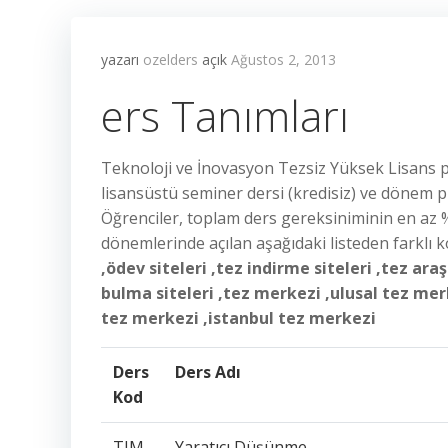
yazarı
ozelders
açık
Ağustos 2, 2013
ers Tanımları
Teknoloji ve İnovasyon Tezsiz Yüksek Lisans p
lisansüstü seminer dersi (kredisiz) ve dönem p
Öğrenciler, toplam ders gereksiniminin en az %
dönemlerinde açılan aşağıdaki listeden farklı k
,ödev siteleri ,tez indirme siteleri ,tez ara
bulma siteleri ,tez merkezi ,ulusal tez me
tez merkezi ,istanbul tez merkezi
Ders
Ders Adı
Kod
TIM
Yaratıcı Düşünme