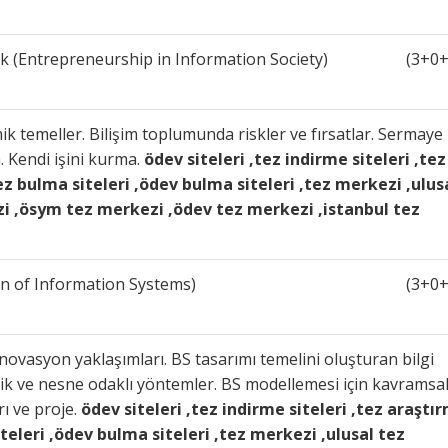
 (Entrepreneurship in Information Society)
(3+0+
omik temeller. Bilişim toplumunda riskler ve fırsatlar. Sermaye
a. Kendi işini kurma.
ödev siteleri ,tez indirme siteleri ,tez
ez bulma siteleri ,ödev bulma siteleri ,tez merkezi ,ulus
i ,ösym tez merkezi ,ödev tez merkezi ,istanbul tez
gn of Information Systems)
(3+0+
e inovasyon yaklaşımları. BS tasarımı temelini oluşturan bilgi
ik ve nesne odaklı yöntemler. BS modellemesi için kavramsa
rı ve proje.
ödev siteleri ,tez indirme siteleri ,tez araştı
teleri ,ödev bulma siteleri ,tez merkezi ,ulusal tez