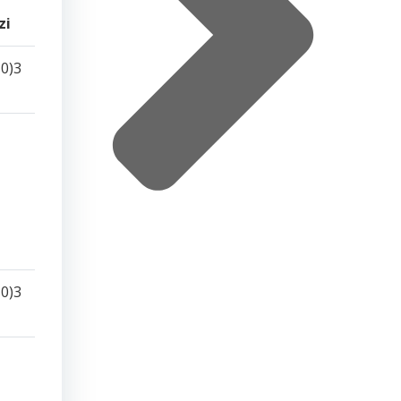
zi
0)3
0)3