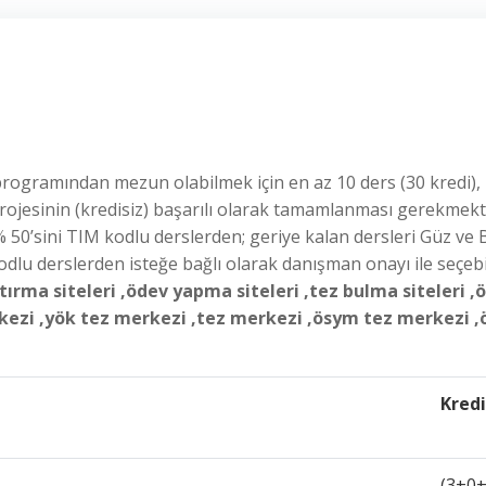
rogramından mezun olabilmek için en az 10 ders (30 kredi),
rojesinin (kredisiz) başarılı olarak tamamlanması gerekmekt
 50’sini TIM kodlu derslerden; geriye kalan dersleri Güz ve
odlu derslerden isteğe bağlı olarak danışman onayı ile seçebi
ştırma siteleri ,ödev yapma siteleri ,tez bulma siteleri ,
rkezi ,yök tez merkezi ,tez merkezi ,ösym tez merkezi 
Kredi
(3+0+