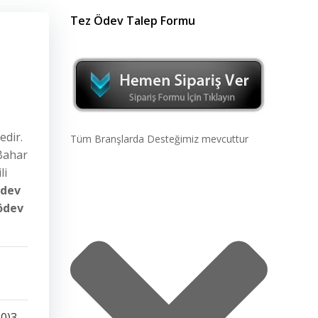
Tez Ödev Talep Formu
edir.
Tüm Branşlarda Desteğimiz mevcuttur
 Bahar
li
ödev
,ödev
0)3