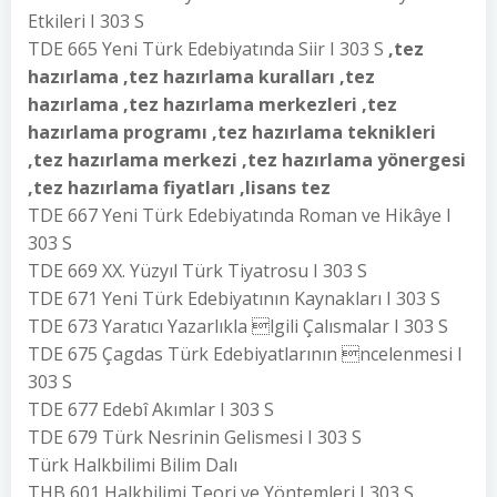
Etkileri I 303 S
TDE 665 Yeni Türk Edebiyatında Siir I 303 S
,tez
hazırlama ,tez hazırlama kuralları ,tez
hazırlama ,tez hazırlama merkezleri ,tez
hazırlama programı ,tez hazırlama teknikleri
,tez hazırlama merkezi ,tez hazırlama yönergesi
,tez hazırlama fiyatları ,lisans tez
TDE 667 Yeni Türk Edebiyatında Roman ve Hikâye I
303 S
TDE 669 XX. Yüzyıl Türk Tiyatrosu I 303 S
TDE 671 Yeni Türk Edebiyatının Kaynakları I 303 S
TDE 673 Yaratıcı Yazarlıkla lgili Çalısmalar I 303 S
TDE 675 Çagdas Türk Edebiyatlarının ncelenmesi I
303 S
TDE 677 Edebî Akımlar I 303 S
TDE 679 Türk Nesrinin Gelismesi I 303 S
Türk Halkbilimi Bilim Dalı
THB 601 Halkbilimi Teori ve Yöntemleri I 303 S