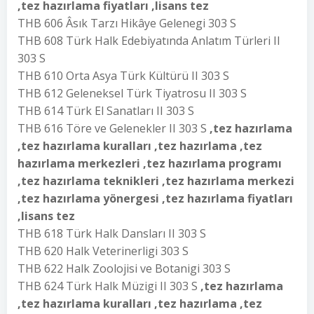
,tez hazırlama fiyatları ,lisans tez
THB 606 Âsık Tarzı Hikâye Gelenegi 303 S
THB 608 Türk Halk Edebiyatında Anlatım Türleri II
303 S
THB 610 Orta Asya Türk Kültürü II 303 S
THB 612 Geleneksel Türk Tiyatrosu II 303 S
THB 614 Türk El Sanatları II 303 S
THB 616 Töre ve Gelenekler II 303 S
,tez hazırlama
,tez hazırlama kuralları ,tez hazırlama ,tez
hazırlama merkezleri ,tez hazırlama programı
,tez hazırlama teknikleri ,tez hazırlama merkezi
,tez hazırlama yönergesi ,tez hazırlama fiyatları
,lisans tez
THB 618 Türk Halk Dansları II 303 S
THB 620 Halk Veterinerligi 303 S
THB 622 Halk Zoolojisi ve Botanigi 303 S
THB 624 Türk Halk Müzigi II 303 S
,tez hazırlama
,tez hazırlama kuralları ,tez hazırlama ,tez