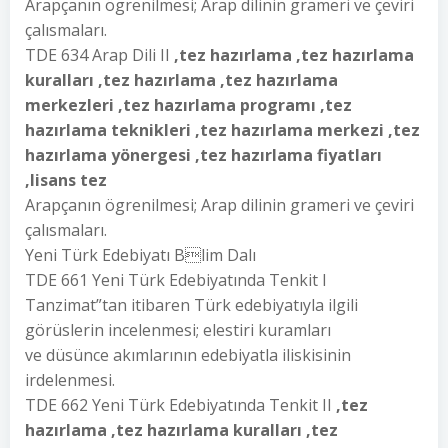
Arapçanın ögrenilmesi; Arap dilinin grameri ve çeviri
çalısmaları.
TDE 634 Arap Dili II
,tez hazırlama ,tez hazırlama
kuralları ,tez hazırlama ,tez hazırlama
merkezleri ,tez hazırlama programı ,tez
hazırlama teknikleri ,tez hazırlama merkezi ,tez
hazırlama yönergesi ,tez hazırlama fiyatları
,lisans tez
Arapçanın ögrenilmesi; Arap dilinin grameri ve çeviri
çalısmaları.
Yeni Türk Edebiyatı Blim Dalı
TDE 661 Yeni Türk Edebiyatında Tenkit I
Tanzimat”tan itibaren Türk edebiyatıyla ilgili
görüslerin incelenmesi; elestiri kuramları
ve düsünce akımlarının edebiyatla iliskisinin
irdelenmesi.
TDE 662 Yeni Türk Edebiyatında Tenkit II
,tez
hazırlama ,tez hazırlama kuralları ,tez