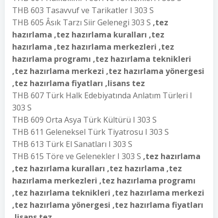
THB 603 Tasavvuf ve Tarikatler I 303 S
THB 605 Âsık Tarzı Siir Gelenegi 303 S
,tez
hazırlama ,tez hazırlama kuralları ,tez
hazırlama ,tez hazırlama merkezleri ,tez
hazırlama programı ,tez hazırlama teknikleri
,tez hazırlama merkezi ,tez hazırlama yönergesi
,tez hazırlama fiyatları ,lisans tez
THB 607 Türk Halk Edebiyatında Anlatım Türleri I
303 S
THB 609 Orta Asya Türk Kültürü I 303 S
THB 611 Geleneksel Türk Tiyatrosu I 303 S
THB 613 Türk El Sanatları I 303 S
THB 615 Töre ve Gelenekler I 303 S
,tez hazırlama
,tez hazırlama kuralları ,tez hazırlama ,tez
hazırlama merkezleri ,tez hazırlama programı
,tez hazırlama teknikleri ,tez hazırlama merkezi
,tez hazırlama yönergesi ,tez hazırlama fiyatları
,lisans tez