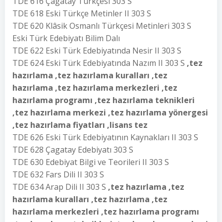
TDE 616 Çagatay Türkçesi 303 S
TDE 618 Eski Türkçe Metinler II 303 S
TDE 620 Klâsik Osmanlı Türkçesi Metinleri 303 S
Eski Türk Edebiyatı Bilim Dalı
TDE 622 Eski Türk Edebiyatında Nesir II 303 S
TDE 624 Eski Türk Edebiyatında Nazım II 303 S
,tez
hazırlama ,tez hazırlama kuralları ,tez
hazırlama ,tez hazırlama merkezleri ,tez
hazırlama programı ,tez hazırlama teknikleri
,tez hazırlama merkezi ,tez hazırlama yönergesi
,tez hazırlama fiyatları ,lisans tez
TDE 626 Eski Türk Edebiyatının Kaynakları II 303 S
TDE 628 Çagatay Edebiyatı 303 S
TDE 630 Edebiyat Bilgi ve Teorileri II 303 S
TDE 632 Fars Dili II 303 S
TDE 634 Arap Dili II 303 S
,tez hazırlama ,tez
hazırlama kuralları ,tez hazırlama ,tez
hazırlama merkezleri ,tez hazırlama programı