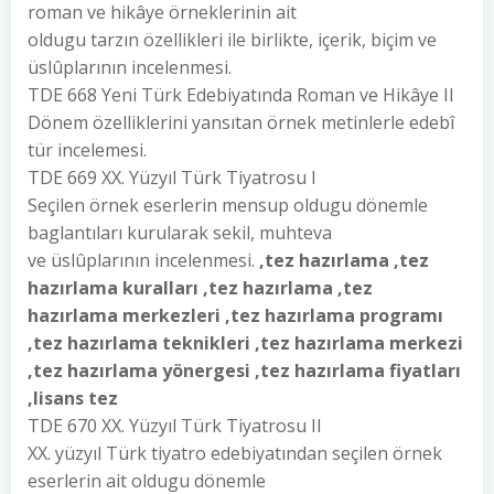
roman ve hikâye örneklerinin ait
oldugu tarzın özellikleri ile birlikte, içerik, biçim ve
üslûplarının incelenmesi.
TDE 668 Yeni Türk Edebiyatında Roman ve Hikâye II
Dönem özelliklerini yansıtan örnek metinlerle edebî
tür incelemesi.
TDE 669 XX. Yüzyıl Türk Tiyatrosu I
Seçilen örnek eserlerin mensup oldugu dönemle
baglantıları kurularak sekil, muhteva
ve üslûplarının incelenmesi.
,tez hazırlama ,tez
hazırlama kuralları ,tez hazırlama ,tez
hazırlama merkezleri ,tez hazırlama programı
,tez hazırlama teknikleri ,tez hazırlama merkezi
,tez hazırlama yönergesi ,tez hazırlama fiyatları
,lisans tez
TDE 670 XX. Yüzyıl Türk Tiyatrosu II
XX. yüzyıl Türk tiyatro edebiyatından seçilen örnek
eserlerin ait oldugu dönemle