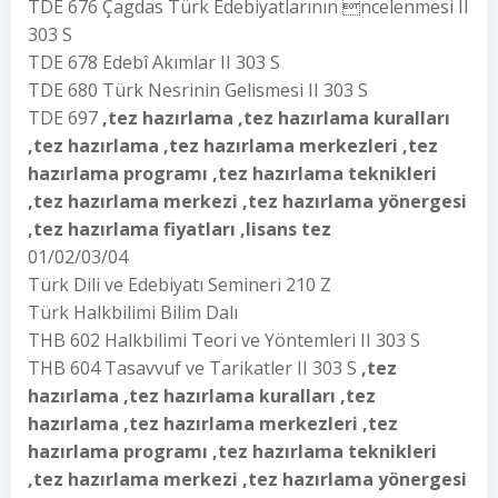
TDE 676 Çagdas Türk Edebiyatlarının ncelenmesi II
303 S
TDE 678 Edebî Akımlar II 303 S
TDE 680 Türk Nesrinin Gelismesi II 303 S
TDE 697
,tez hazırlama ,tez hazırlama kuralları
,tez hazırlama ,tez hazırlama merkezleri ,tez
hazırlama programı ,tez hazırlama teknikleri
,tez hazırlama merkezi ,tez hazırlama yönergesi
,tez hazırlama fiyatları ,lisans tez
01/02/03/04
Türk Dili ve Edebiyatı Semineri 210 Z
Türk Halkbilimi Bilim Dalı
THB 602 Halkbilimi Teori ve Yöntemleri II 303 S
THB 604 Tasavvuf ve Tarikatler II 303 S
,tez
hazırlama ,tez hazırlama kuralları ,tez
hazırlama ,tez hazırlama merkezleri ,tez
hazırlama programı ,tez hazırlama teknikleri
,tez hazırlama merkezi ,tez hazırlama yönergesi