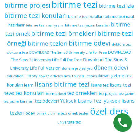
bitirme tezi
bitirme projesi
bitirme tezi izle
bitirme tezi konuları
bitirme tezi kuralları
bitirme tezi nasıl
bitirme
hazırlanır
bitirme tezi yazım kuralları
bitirme tezi nasıl yazılır
bitirme tezi örnekleri
bitirme tezi
tezi örnek
bitirme ödevi
örneği
bitirme tezleri
doktora tez
DOWNLOAD
doktora tezi
DOWNLOAD The Sims 3 University Life For Free
Download The Sims 3
The Sims 3 University Life Full For Free
dönem ödevi
University Life Full Version
dönem projesi yap
işletme tez
History
iktisat
education
how to articles
how to instructions
lisans bitirme tezi
lisans tezi
konuları
learn
lisans tez
tez konuları
tez orneklerı
news
tez projesi
tez merkezi
tez yazım
yüksek lisans
tez ödevleri
Yüksek Lisans Tezi
tez yazım kuralları
özel ders
tezleri
ödev
örnek bitirme tezi
örnek tezler
üniversite tez