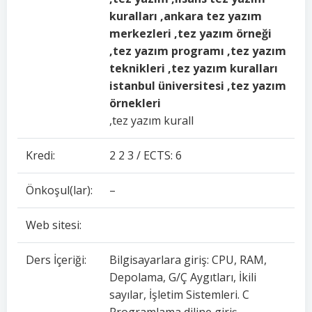
kuralları ,ankara tez yazım
merkezleri ,tez yazım örneği
,tez yazım programı ,tez yazım
teknikleri ,tez yazım kuralları
istanbul üniversitesi ,tez yazım
örnekleri
,tez yazım kurall
Kredi:
2 2 3 / ECTS: 6
Önkoşul(lar):
–
Web sitesi:
Ders İçeriği:
Bilgisayarlara giriş: CPU, RAM,
Depolama, G/Ç Aygıtları, İkili
sayılar, İşletim Sistemleri. C