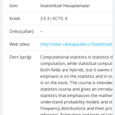
İsim:
İstatistiksel Hesaplamalar
Kredi:
3 0 3 / ECTS: 4
Önkoşul(lar):
–
Web sitesi:
http://siber.cankaya.edu.tr/Statistica
Ders İçeriği:
Computational statistics is statistics t
computation, while statistical computi
Both fields are hybrids, but it seems th
emphasis is on the statistics and in st
is on the tools. The course is intended
statistics course and gives an introduc
statistics that emphasizes the mathema
understand probability models and stati
Frequency distributions and their proper
inference. Estimation and tests of signi