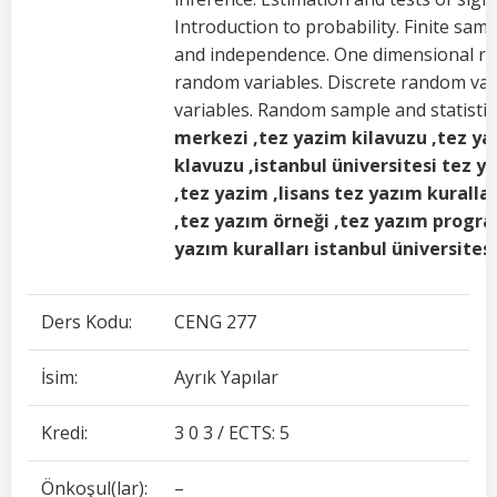
Introduction to probability. Finite sam
and independence. One dimensional ra
random variables. Discrete random va
variables. Random sample and statistic
merkezi ,tez yazim kilavuzu ,tez ya
klavuzu ,istanbul üniversitesi tez y
,tez yazim ,lisans tez yazım kuralla
,tez yazım örneği ,tez yazım progra
yazım kuralları istanbul üniversites
Ders Kodu:
CENG 277
İsim:
Ayrık Yapılar
Kredi:
3 0 3 / ECTS: 5
Önkoşul(lar):
–