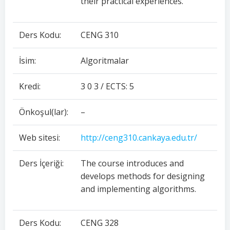
their practical experiences.
Ders Kodu:
CENG 310
İsim:
Algoritmalar
Kredi:
3 0 3 / ECTS: 5
Önkoşul(lar):
–
Web sitesi:
http://ceng310.cankaya.edu.tr/
Ders İçeriği:
The course introduces and
develops methods for designing
and implementing algorithms.
Ders Kodu:
CENG 328