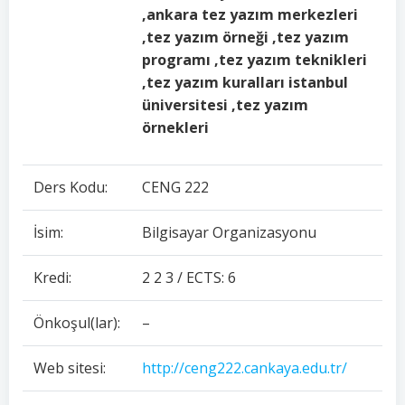
,ankara tez yazım merkezleri
,tez yazım örneği ,tez yazım
programı ,tez yazım teknikleri
,tez yazım kuralları istanbul
üniversitesi ,tez yazım
örnekleri
Ders Kodu:
CENG 222
İsim:
Bilgisayar Organizasyonu
Kredi:
2 2 3 / ECTS: 6
Önkoşul(lar):
–
Web sitesi:
http://ceng222.cankaya.edu.tr/