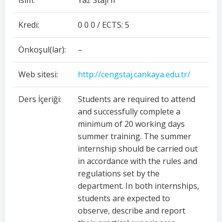
İsim:
Yaz Stajı II
Kredi:
0 0 0 / ECTS: 5
Önkoşul(lar):
–
Web sitesi:
http://cengstaj.cankaya.edu.tr/
Ders İçeriği:
Students are required to attend
and successfully complete a
minimum of 20 working days
summer training. The summer
internship should be carried out
in accordance with the rules and
regulations set by the
department. In both internships,
students are expected to
observe, describe and report