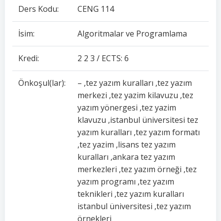
Ders Kodu:
CENG 114
İsim:
Algoritmalar ve Programlama
Kredi:
2 2 3 / ECTS: 6
Önkoşul(lar):
– ,tez yazım kuralları ,tez yazım
merkezi ,tez yazim kilavuzu ,tez
yazım yönergesi ,tez yazim
klavuzu ,istanbul üniversitesi tez
yazım kuralları ,tez yazım formatı
,tez yazim ,lisans tez yazım
kuralları ,ankara tez yazım
merkezleri ,tez yazım örneği ,tez
yazım programı ,tez yazım
teknikleri ,tez yazım kuralları
istanbul üniversitesi ,tez yazım
örnekleri