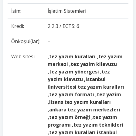
İsim:
İşletim Sistemleri
Kredi:
2 2 3 / ECTS: 6
Önkoşul(lar):
–
Web sitesi:
,tez yazım kuralları ,tez yazım
merkezi ,tez yazim kilavuzu
,tez yazım yönergesi ,tez
yazim klavuzu ,istanbul
üniversitesi tez yazım kuralları
,tez yazım formatı ,tez yazim
,lisans tez yazım kuralları
,ankara tez yazım merkezleri
,tez yazım örneği ,tez yazım
programı ,tez yazım teknikleri
,tez yazım kuralları istanbul