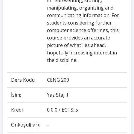
in representing, storing,
manipulating, organizing and
communicating information. For
students considering further
computer science offerings, this
course provides an accurate
picture of what lies ahead,
hopefully increasing interest in
the discipline.
Ders Kodu:
CENG 200
İsim:
Yaz Stajı I
Kredi:
0 0 0 / ECTS: 5
Önkoşul(lar):
–