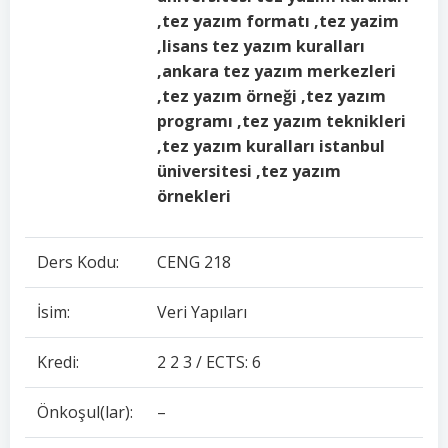
,tez yazım formatı ,tez yazim
,lisans tez yazım kuralları
,ankara tez yazım merkezleri
,tez yazım örneği ,tez yazım
programı ,tez yazım teknikleri
,tez yazım kuralları istanbul
üniversitesi ,tez yazım
örnekleri
Ders Kodu:
CENG 218
İsim:
Veri Yapıları
Kredi:
2 2 3 / ECTS: 6
Önkoşul(lar):
–