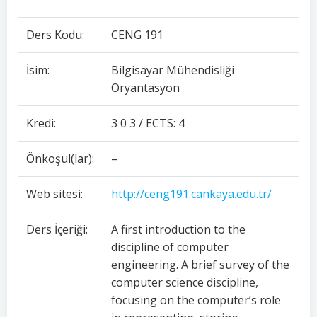
Ders Kodu:
CENG 191
İsim:
Bilgisayar Mühendisliği
Oryantasyon
Kredi:
3 0 3 / ECTS: 4
Önkoşul(lar):
–
Web sitesi:
http://ceng191.cankaya.edu.tr/
Ders İçeriği:
A first introduction to the
discipline of computer
engineering. A brief survey of the
computer science discipline,
focusing on the computer’s role