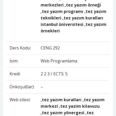
merkezleri ,tez yazım örneği
,tez yazım programı ,tez yazım
teknikleri ,tez yazım kuralları
istanbul üniversitesi ,tez yazım
örnekleri
Ders Kodu:
CENG 292
İsim:
Web Programlama
Kredi:
2 2 3 / ECTS: 5
Önkoşul(lar):
–
Web sitesi:
,tez yazım kuralları ,tez yazım
merkezi ,tez yazim kilavuzu
,tez yazım yönergesi ,tez