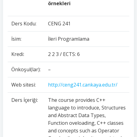
örnekleri
Ders Kodu:
CENG 241
İsim:
İleri Programlama
Kredi:
2 2 3 / ECTS: 6
Önkoşul(lar):
–
Web sitesi:
http://ceng241.cankaya.edu.tr/
Ders İçeriği:
The course provides C++
language to introduce, Structures
and Abstract Data Types,
Function oveloading, C++ classes
and concepts such as Operator