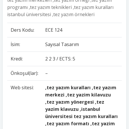
tez yazım merkezleri ,tez yazım örneği ,tez yazım
programı ,tez yazım teknikleri ,tez yazım kuralları
istanbul üniversitesi ,tez yazım örnekleri
Ders Kodu:
ECE 124
İsim:
Sayısal Tasarım
Kredi:
2 2 3 / ECTS: 5
Önkoşul(lar):
–
Web sitesi:
,tez yazım kuralları ,tez yazım
merkezi ,tez yazim kilavuzu
,tez yazım yönergesi ,tez
yazim klavuzu ,istanbul
üniversitesi tez yazım kuralları
,tez yazım formatı ,tez yazim