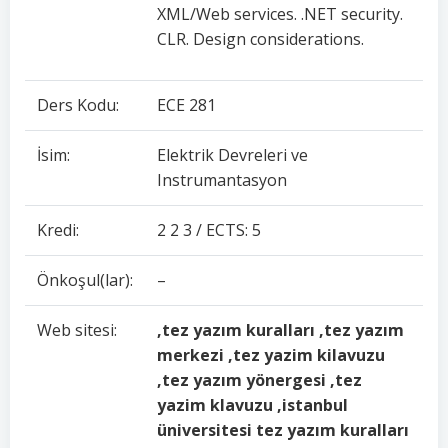
XML/Web services. .NET security.
CLR. Design considerations.
Ders Kodu:
ECE 281
İsim:
Elektrik Devreleri ve
Instrumantasyon
Kredi:
2 2 3 / ECTS: 5
Önkoşul(lar):
–
Web sitesi:
,tez yazım kuralları ,tez yazım
merkezi ,tez yazim kilavuzu
,tez yazım yönergesi ,tez
yazim klavuzu ,istanbul
üniversitesi tez yazım kuralları