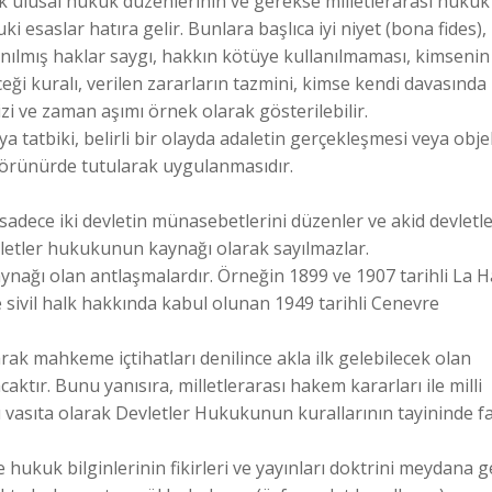
ek ulusal hukuk düzenlerinin ve gerekse milletlerarası hukuk
 esaslar hatıra gelir. Bunlara başlıca iyi niyet (bona fides),
zanılmış haklar saygı, hakkın kötüye kullanılmaması, kimsenin
ği kuralı, verilen zararların tazmini, kimse kendi davasında
zi ve zaman aşımı örnek olarak gösterilebilir.
ya tatbiki, belirli bir olayda adaletin gerçekleşmesi veya obje
i görünürde tutularak uygulanmasıdır.
 sadece iki devletin münasebetlerini düzenler ve akid devletl
vletler hukukunun kaynağı olarak sayılmazlar.
ynağı olan antlaşmalardır. Örneğin 1899 ve 1907 tarihli La 
le sivil halk hakkında kabul olunan 1949 tarihli Cenevre
k mahkeme içtihatları denilince akla ilk gelebilecek olan
aktır. Bunu yanısıra, milletlerarası hakem kararları ile milli
 vasıta olarak Devletler Hukukunun kurallarının tayininde fa
hukuk bilginlerinin fikirleri ve yayınları doktrini meydana ge