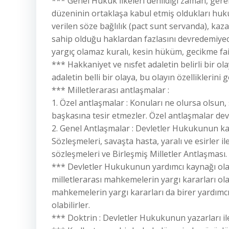
*** Genel Hukuk İlkeleri denildiği zaman, ger
düzeninin ortaklaşa kabul etmiş oldukları hukuki
verilen söze bağlılık (pact sunt servanda), ka
sahip olduğu haklardan fazlasını devredemiyece
yargıç olamaz kuralı, kesin hüküm, gecikme fai
*** Hakkaniyet ve nısfet adaletin belirli bir ola
adaletin belli bir olaya, bu olayın özelliklerin
*** Milletlerarası antlaşmalar :
1. Özel antlaşmalar : Konuları ne olursa olsun,
başkasına tesir etmezler. Özel antlaşmalar de
2. Genel Antlaşmalar : Devletler Hukukunun ka
Sözleşmeleri, savaşta hasta, yaralı ve esirler i
sözleşmeleri ve Birleşmiş Milletler Antlaşması.
*** Devletler Hukukunun yardımcı kaynağı olara
milletlerarası mahkemelerin yargı kararları olac
mahkemelerin yargı kararları da birer yardımcı
olabilirler.
*** Doktrin : Devletler Hukukunun yazarları ile 