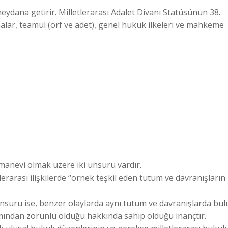
ydana getirir. Milletlerarası Adalet Divanı Statüsünün 38.
lar, teamül (örf ve adet), genel hukuk ilkeleri ve mahkeme
 manevi olmak üzere iki unsuru vardır.
erarası ilişkilerde “örnek teşkil eden tutum ve davranışların
unsuru ise, benzer olaylarda aynı tutum ve davranışlarda bu
mından zorunlu olduğu hakkında sahip olduğu inançtır.