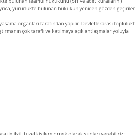
kte bulunan teamül hukukunu (örf ve adet kurallarını)
ayrıca, yürürlükte bulunan hukukun yeniden gözden geçirile
yasama organları tarafından yapılır. Devletlerarası toplulukt
ırmanın çok taraflı ve katılmaya açık antlaşmalar yoluyla
ile ilgili tüzel kişilere örnek olarak şunları verebiliriz :