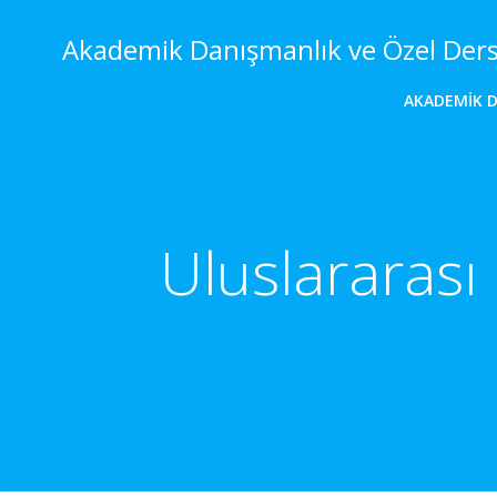
İçeriğe
geç
Akademik Danışmanlık ve Özel Der
AKADEMIK 
Uluslararası