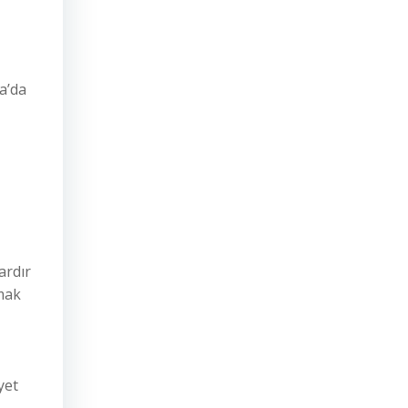
a’da
ardır
lmak
yet