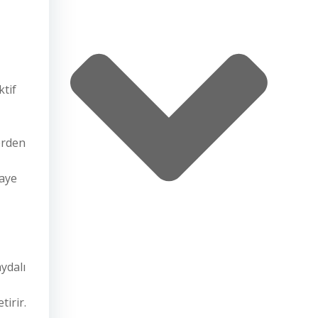
ktif
erden
Haye
ydalı
tirir.