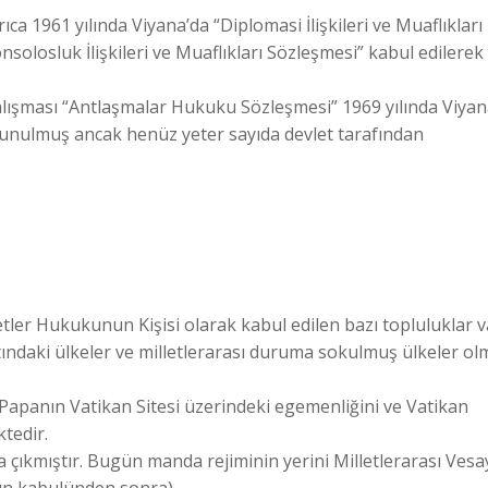
ca 1961 yılında Viyana’da “Diplomasi İlişkileri ve Muaflıkları
solosluk İlişkileri ve Muaflıkları Sözleşmesi” kabul edilerek
lışması “Antlaşmalar Hukuku Sözleşmesi” 1969 yılında Viyan
 sunulmuş ancak henüz yeter sayıda devlet tarafından
etler Hukukunun Kişisi olarak kabul edilen bazı topluluklar v
ltındaki ülkeler ve milletlerarası duruma sokulmuş ülkeler o
Papanın Vatikan Sitesi üzerindeki egemenliğini ve Vatikan
ktedir.
 çıkmıştır. Bugün manda rejiminin yerini Milletlerarası Vesa