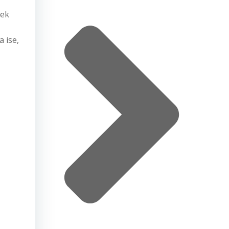
rek
a ise,