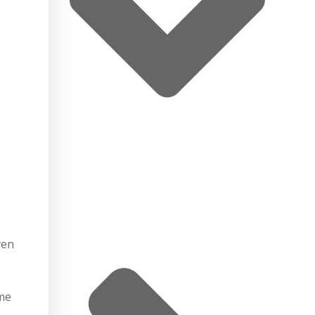
yen
rme