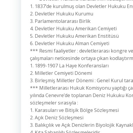
1. 1837’de kurulmuş olan Devletler Hukuku En
2. Devletler Hukuku Kurumu
3. Parlamentolararası Birlik
4. Devletler Hukuku Amerikan Cemiyeti
5. Devletler Hukuku Amerikan Enstitüsü
6. Devletler Hukuku Alman Cemiyeti
*** Resmi faaliyetler : devletlerarası kongre v
çalışmaları neticesinde ortaya çıkan kodlaştırma
1. 1899-1907 La Haye Konferansları
2. Milletler Cemiyeti Dönemi
3. Birleşmiş Milletler Dönemi : Genel Kurul ta
*** Milletlerarası Hukuk Komisyonu yaptığı ça
yılında Cenevre’de toplanan Deniz Hukuku Ko
sözleşmeler sırasıyla :
1. Karasuları ve Bitişik Bölge Sözleşmesi
2. Açık Deniz Sözleşmesi
3. Balıkçılık ve Açık Denizlerin Biyolojik Kayn
4. Kıta Sahanlığı Sözleşmeleridir.