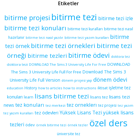
Etiketler
bitirme tezi
bitirme projesi
bitirme tezi izle
bitirme tezi konuları
bitirme tezi kuralları
bitirme tezi nasıl
bitirme
hazırlanır
bitirme tezi yazım kuralları
bitirme tezi nasıl yazılır
bitirme tezi örnekleri
bitirme tezi
tezi örnek
bitirme ödevi
örneği
bitirme tezleri
doktora tez
DOWNLOAD
doktora tezi
DOWNLOAD The Sims 3 University Life For Free
Download The Sims 3
The Sims 3 University Life Full For Free
dönem ödevi
University Life Full Version
dönem projesi yap
işletme tez
History
iktisat
education
how to articles
how to instructions
lisans bitirme tezi
lisans tezi
konuları
learn
lisans tez
tez konuları
tez orneklerı
news
tez projesi
tez merkezi
tez yazım
yüksek lisans
tez ödevleri
Yüksek Lisans Tezi
tez yazım kuralları
özel ders
tezleri
ödev
örnek bitirme tezi
örnek tezler
üniversite tez