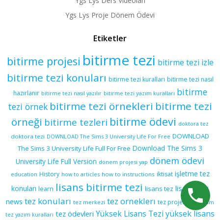
Ygs Lys Ders Videoları
Ygs Lys Proje Dönem Ödevi
Etiketler
bitirme tezi
bitirme projesi
bitirme tezi izle
bitirme tezi konuları
bitirme tezi kuralları
bitirme tezi nasıl
bitirme
hazırlanır
bitirme tezi yazım kuralları
bitirme tezi nasıl yazılır
bitirme tezi örnekleri
bitirme tezi
tezi örnek
bitirme ödevi
örneği
bitirme tezleri
doktora tez
DOWNLOAD
doktora tezi
DOWNLOAD The Sims 3 University Life For Free
Download The Sims 3
The Sims 3 University Life Full For Free
dönem ödevi
University Life Full Version
dönem projesi yap
işletme tez
History
iktisat
education
how to articles
how to instructions
lisans bitirme tezi
lisans tezi
konuları
learn
lisans tez
tez konuları
tez orneklerı
news
tez projesi
tez merkezi
tez yazım
yüksek lisans
tez ödevleri
Yüksek Lisans Tezi
tez yazım kuralları