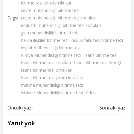
bitirme tezi konuları iktisat
çevre mühendisliği bitirme tezi
Tags:
çevre mühendisliği bitirme tezi konuları
endüstri mühendisliği bitirme tezi konuları
gıda mühendisliği bitirme tezi
halkla ilişkiler bitirme tezi
hukuk fakültesi bitirme tezi
inşaat mühendisliği bitirme tezi
Kimya Mühendisliği bitirme tezi
lisans bitirme tezi
lisans bitirme tezi konuları
lisans bitirme tezi örneği
lisans bitirme tezi örnekleri
lisans bitirme tezi yazım kuralları
makina mühendisliği bitirme tezi
Makine Mühendisliği bitirme tezi
ödev
Yazı
Yazı
Önceki yazı
Sonraki yazı
dolaşımı
dolaşımı
Yanıt yok