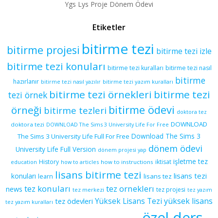
Ygs Lys Proje Dönem Ödevi
Etiketler
bitirme tezi
bitirme projesi
bitirme tezi izle
bitirme tezi konuları
bitirme tezi kuralları
bitirme tezi nasıl
bitirme
hazırlanır
bitirme tezi yazım kuralları
bitirme tezi nasıl yazılır
bitirme tezi örnekleri
bitirme tezi
tezi örnek
bitirme ödevi
örneği
bitirme tezleri
doktora tez
DOWNLOAD
doktora tezi
DOWNLOAD The Sims 3 University Life For Free
Download The Sims 3
The Sims 3 University Life Full For Free
dönem ödevi
University Life Full Version
dönem projesi yap
işletme tez
History
iktisat
education
how to articles
how to instructions
lisans bitirme tezi
lisans tezi
konuları
learn
lisans tez
tez konuları
tez orneklerı
news
tez projesi
tez merkezi
tez yazım
yüksek lisans
tez ödevleri
Yüksek Lisans Tezi
tez yazım kuralları
özel ders