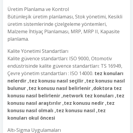
Üretim Planlama ve Kontrol
Bütünleşik üretim planlaması, Stok yönetimi, Kesikli
üretim sistemlerinde çizelgeleme yöntemleri,
Malzeme İhtiyaç Planlaması, MRP, MRP II, Kapasite
planlama.
Kalite Yönetimi Standartları
Kalite güvence standartları: ISO 9000, Otomotiv
endüstrisinde kalite güvence standartları: TS 16949,
Çevre yönetim standartları : ISO 14000.
tez konuları
nelerdir ,tez konusu nasıl seçilir ,tez konusu nasıl
bulunur ,tez konusu nasıl belirlenir ,doktora tez
konusu nasıl belirlenir ,network tez konuları ,tez
konusu nasıl araştırılır ,tez konusu nedir ,tez
konusu nasıl olmalı ,tez konusu nasıl ,tez
konuları okul öncesi
Altı-Sigma Uygulamaları