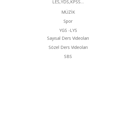
LES,YDS,KPSS…
MÜZİK
Spor
YGS -LYS
Sayısal Ders Videoları
Sözel Ders Videoları
SBS