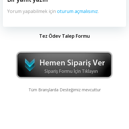
Yorum yapabilmek için
oturum açmalısınız
.
Tez Ödev Talep Formu
Tüm Branşlarda Desteğimiz mevcuttur