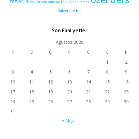
tezleri
ödev
örnek bitirme tezi
örnek tezler
üniversite tez
Son Faaliyetler
Ağustos 2026
P
S
Ç
P
C
C
P
1
2
3
4
5
6
7
8
9
10
11
12
13
14
15
16
17
18
19
20
21
22
23
24
25
26
27
28
29
30
31
« Nis