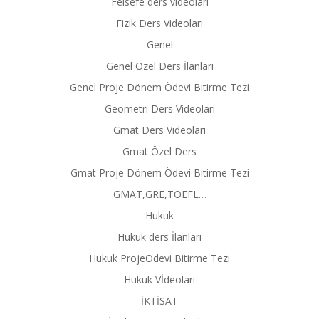
Felsefe ders videoları
Fizik Ders Videoları
Genel
Genel Özel Ders İlanları
Genel Proje Dönem Ödevi Bitirme Tezi
Geometri Ders Videoları
Gmat Ders Videoları
Gmat Özel Ders
Gmat Proje Dönem Ödevi Bitirme Tezi
GMAT,GRE,TOEFL…
Hukuk
Hukuk ders İlanları
Hukuk ProjeÖdevi Bitirme Tezi
Hukuk Vİdeoları
İKTİSAT